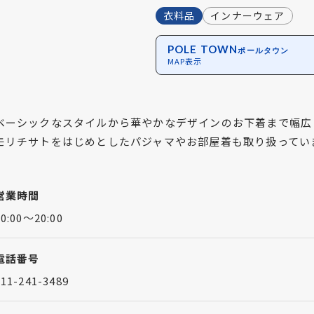
衣料品
インナーウェア
POLE TOWN
ポールタウン
MAP表示
ベーシックなスタイルから華やかなデザインのお下着まで幅広
モリチサトをはじめとしたパジャマやお部屋着も取り扱ってい
営業時間
10:00～20:00
電話番号
011-241-3489