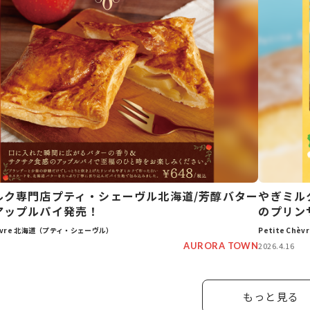
ルク専門店プティ・シェーヴル北海道/芳醇バター
やぎミル
アップルパイ発売！
のプリン
Chèvre 北海道（プティ・シェーヴル）
Petite Ch
AURORA TOWN
2026.4.16
もっと見る