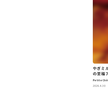
やぎミ
の至福
Petite 
2026.4.30