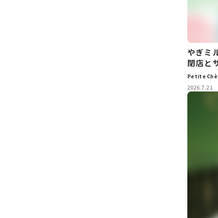
やぎミ
閉店と
Petite 
2026.7.21