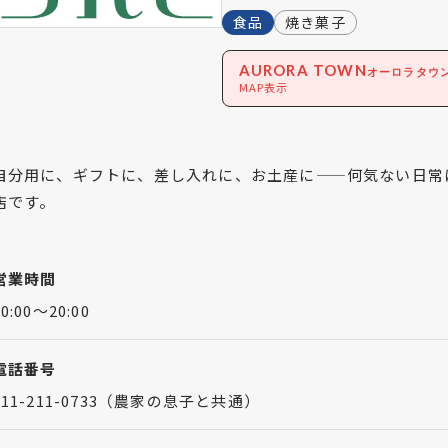
食品
焼き菓子
AURORA TOWN
オーロラタウ
MAP表示
自分用に、ギフトに、差し入れに、お土産に——何気ない日常
店です。
営業時間
10:00～20:00
電話番号
011-211-0733（農家の息子と共通）