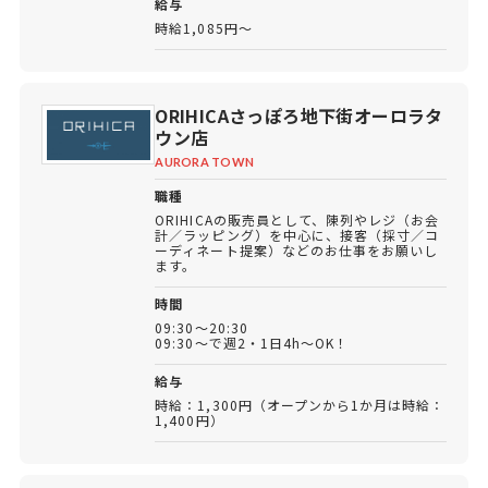
給与
時給1,085円～
ORIHICAさっぽろ地下街オーロラタ
ウン店
AURORA TOWN
職種
ORIHICAの販売員として、陳列やレジ（お会
計／ラッピング）を中心に、接客（採寸／コ
ーディネート提案）などのお仕事をお願いし
ます。
時間
09:30～20:30
09:30～で週2・1日4h～OK！
給与
時給：1,300円（オープンから1か月は時給：
1,400円）