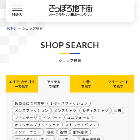
MENU
HOME
ショップ検索
SHOP SEARCH
ショップ検索
エリア/カテゴリ
アイテム
50音
フリーワード
ーで探す
で探す
で探す
で探す
仮売場にて営業中
レディスファッション
メンズファッション
メンズシャツ
レディスシャツ
古着
ヴィンテージ
インポート
ユニフォーム
オリジナルプリントウェア
ストレッチパンツ
インナーウェア
浴衣
着物
服飾雑貨
ブライダルジュエリー
ジュエリー
貴金属買取