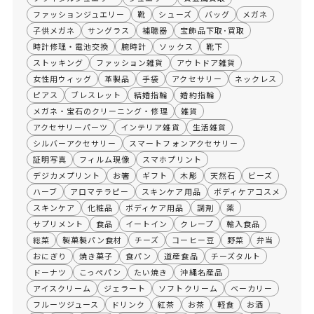
ファッションジュエリー
靴
シューズ
バッグ
メガネ
子供メガネ
サングラス
補聴器
宝飾品下取･買取
時計修理・電池交換
腕時計
ソックス
靴下
ストッキング
ファッション雑貨
アウトドア雑貨
女性用ウィッグ
革製品
手袋
アクセサリー
ネックレス
ピアス
ブレスレット
結婚指輪
婚約指輪
メガネ・宝石のクリーニング・修理
雑貨
アクセサリーパーツ
インテリア雑貨
生活雑貨
シルバーアクセサリー
スマートフォンアクセサリー
証明写真
フィルム現像
スマホプリント
デジカメプリント
お箸
ギフト
木彫
天然石
ビーズ
ハーブ
アロマテラピー
スキンケア用品
ボディケアコスメ
スキンケア
化粧品
ボディケア用品
調剤
薬
サプリメント
食品
イートイン
クレープ
輸入食品
総菜
製菓製パン食材
チーズ
コーヒー豆
野菜
弁当
おにぎり
焼き菓子
食パン
道産食品
チーズタルト
ドーナツ
こっぺパン
たい焼き
沖縄名産品
アイスクリーム
ジェラート
ソフトクリーム
ベーカリー
フルーツジュース
ドリンク
紅茶
お茶
軽食
お酒