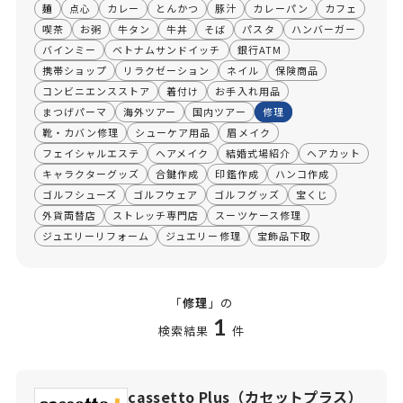
麺
点心
カレー
とんかつ
豚汁
カレーパン
カフェ
喫茶
お粥
牛タン
牛丼
そば
パスタ
ハンバーガー
バインミー
ベトナムサンドイッチ
銀行ATM
携帯ショップ
リラクゼーション
ネイル
保険商品
コンビニエンスストア
着付け
お手入れ用品
まつげパーマ
海外ツアー
国内ツアー
修理
靴・カバン修理
シューケア用品
眉メイク
フェイシャルエステ
ヘアメイク
結婚式場紹介
ヘアカット
キャラクターグッズ
合鍵作成
印鑑作成
ハンコ作成
ゴルフシューズ
ゴルフウェア
ゴルフグッズ
宝くじ
外貨両替店
ストレッチ専門店
スーツケース修理
ジュエリーリフォーム
ジュエリー修理
宝飾品下取
「
修理
」の
1
検索結果
件
cassetto Plus（カセットプラス）