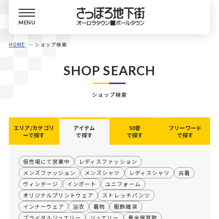
MENU
HOME
ショップ検索
SHOP SEARCH
ショップ検索
エリア/カテゴリ
アイテム
50音
フリーワード
ーで探す
で探す
で探す
で探す
仮売場にて営業中
レディスファッション
メンズファッション
メンズシャツ
レディスシャツ
古着
ヴィンテージ
インポート
ユニフォーム
オリジナルプリントウェア
ストレッチパンツ
インナーウェア
浴衣
着物
服飾雑貨
ブライダルジュエリー
ジュエリー
貴金属買取