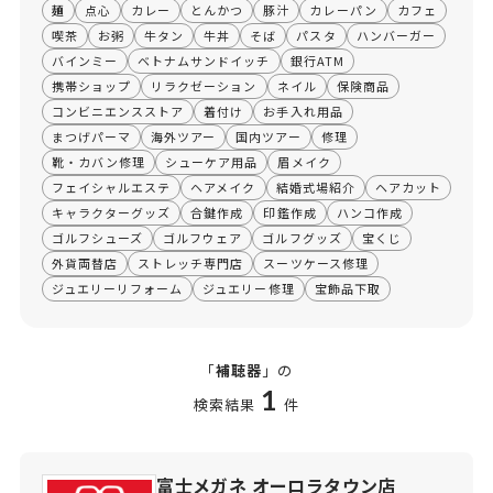
麺
点心
カレー
とんかつ
豚汁
カレーパン
カフェ
喫茶
お粥
牛タン
牛丼
そば
パスタ
ハンバーガー
バインミー
ベトナムサンドイッチ
銀行ATM
携帯ショップ
リラクゼーション
ネイル
保険商品
コンビニエンスストア
着付け
お手入れ用品
まつげパーマ
海外ツアー
国内ツアー
修理
靴・カバン修理
シューケア用品
眉メイク
フェイシャルエステ
ヘアメイク
結婚式場紹介
ヘアカット
キャラクターグッズ
合鍵作成
印鑑作成
ハンコ作成
ゴルフシューズ
ゴルフウェア
ゴルフグッズ
宝くじ
外貨両替店
ストレッチ専門店
スーツケース修理
ジュエリーリフォーム
ジュエリー修理
宝飾品下取
「
補聴器
」の
1
検索結果
件
富士メガネ オーロラタウン店