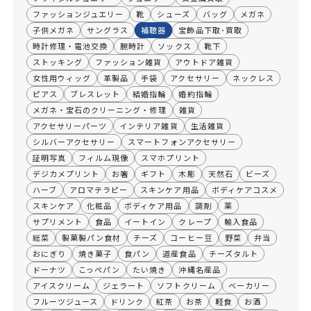
ファッションジュエリー
靴
シューズ
バッグ
メガネ
子供メガネ
サングラス
補聴器
宝飾品下取･買取
時計修理・電池交換
腕時計
ソックス
靴下
ストッキング
ファッション雑貨
アウトドア雑貨
女性用ウィッグ
革製品
手袋
アクセサリー
ネックレス
ピアス
ブレスレット
結婚指輪
婚約指輪
メガネ・宝石のクリーニング・修理
雑貨
アクセサリーパーツ
インテリア雑貨
生活雑貨
シルバーアクセサリー
スマートフォンアクセサリー
証明写真
フィルム現像
スマホプリント
デジカメプリント
お箸
ギフト
木彫
天然石
ビーズ
ハーブ
アロマテラピー
スキンケア用品
ボディケアコスメ
スキンケア
化粧品
ボディケア用品
調剤
薬
サプリメント
食品
イートイン
クレープ
輸入食品
総菜
製菓製パン食材
チーズ
コーヒー豆
野菜
弁当
おにぎり
焼き菓子
食パン
道産食品
チーズタルト
ドーナツ
こっぺパン
たい焼き
沖縄名産品
アイスクリーム
ジェラート
ソフトクリーム
ベーカリー
フルーツジュース
ドリンク
紅茶
お茶
軽食
お酒