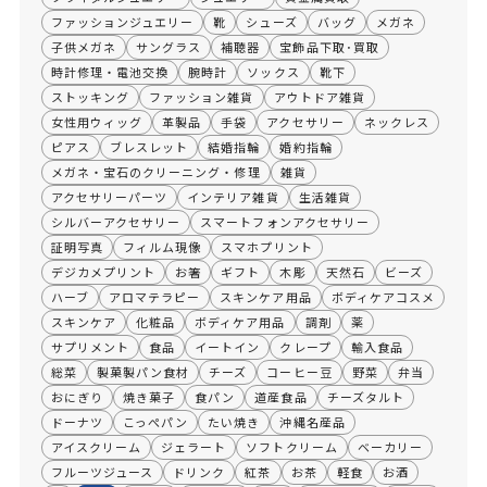
ファッションジュエリー
靴
シューズ
バッグ
メガネ
子供メガネ
サングラス
補聴器
宝飾品下取･買取
時計修理・電池交換
腕時計
ソックス
靴下
ストッキング
ファッション雑貨
アウトドア雑貨
女性用ウィッグ
革製品
手袋
アクセサリー
ネックレス
ピアス
ブレスレット
結婚指輪
婚約指輪
メガネ・宝石のクリーニング・修理
雑貨
アクセサリーパーツ
インテリア雑貨
生活雑貨
シルバーアクセサリー
スマートフォンアクセサリー
証明写真
フィルム現像
スマホプリント
デジカメプリント
お箸
ギフト
木彫
天然石
ビーズ
ハーブ
アロマテラピー
スキンケア用品
ボディケアコスメ
スキンケア
化粧品
ボディケア用品
調剤
薬
サプリメント
食品
イートイン
クレープ
輸入食品
総菜
製菓製パン食材
チーズ
コーヒー豆
野菜
弁当
おにぎり
焼き菓子
食パン
道産食品
チーズタルト
ドーナツ
こっぺパン
たい焼き
沖縄名産品
アイスクリーム
ジェラート
ソフトクリーム
ベーカリー
フルーツジュース
ドリンク
紅茶
お茶
軽食
お酒