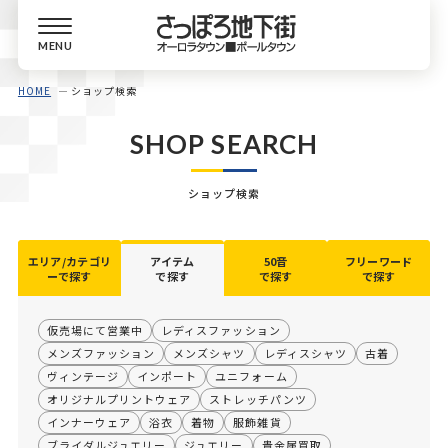
MENU
HOME
ショップ検索
SHOP SEARCH
ショップ検索
エリア/カテゴリ
アイテム
50音
フリーワード
ーで探す
で探す
で探す
で探す
仮売場にて営業中
レディスファッション
メンズファッション
メンズシャツ
レディスシャツ
古着
ヴィンテージ
インポート
ユニフォーム
オリジナルプリントウェア
ストレッチパンツ
インナーウェア
浴衣
着物
服飾雑貨
ブライダルジュエリー
ジュエリー
貴金属買取