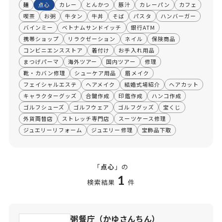
麺
点心
カレー
とんかつ
豚汁
カレーパン
カフェ
喫茶
お粥
牛タン
牛丼
そば
パスタ
ハンバーガー
バインミー
ベトナムサンドイッチ
銀行ATM
携帯ショップ
リラクゼーション
ネイル
保険商品
コンビニエンスストア
着付け
お手入れ用品
まつげパーマ
海外ツアー
国内ツアー
修理
靴・カバン修理
シューケア用品
眉メイク
フェイシャルエステ
ヘアメイク
結婚式場紹介
ヘアカット
キャラクターグッズ
合鍵作成
印鑑作成
ハンコ作成
ゴルフシューズ
ゴルフウェア
ゴルフグッズ
宝くじ
外貨両替店
ストレッチ専門店
スーツケース修理
ジュエリーリフォーム
ジュエリー修理
宝飾品下取
「
点心
」の
1
検索結果
件
粥餐庁（かゆさんちん）