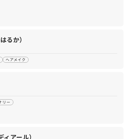
リエはるか）
マ
ヘアメイク
サリー
ンディアール）