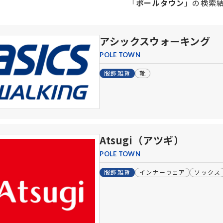
「
ポールタウン
」の
検索
アシックスウォーキング
POLE TOWN
服飾雑貨
靴
Atsugi（アツギ）
POLE TOWN
服飾雑貨
インナーウェア
ソックス