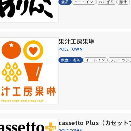
食品
イートイン
おにぎり
豚汁
果汁工房果琳
POLE TOWN
飲食・喫茶
イートイン
フルーツジ
cassetto Plus（カセ
POLE TOWN