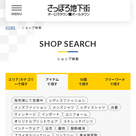
MENU
HOME
ショップ検索
SHOP SEARCH
ショップ検索
エリア/カテゴリ
アイテム
50音
フリーワード
ーで探す
で探す
で探す
で探す
仮売場にて営業中
レディスファッション
メンズファッション
メンズシャツ
レディスシャツ
古着
ヴィンテージ
インポート
ユニフォーム
オリジナルプリントウェア
ストレッチパンツ
インナーウェア
浴衣
着物
服飾雑貨
ブライダルジュエリー
ジュエリー
貴金属買取