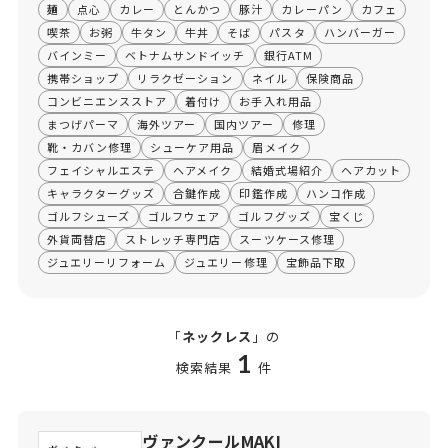
麺
点心
カレー
とんかつ
豚汁
カレーパン
カフェ
喫茶
お粥
牛タン
牛丼
そば
パスタ
ハンバーガー
バインミー
ベトナムサンドイッチ
銀行ATM
携帯ショップ
リラクゼーション
ネイル
保険商品
コンビニエンスストア
着付け
お手入れ用品
まつげパーマ
海外ツアー
国内ツアー
修理
靴・カバン修理
シューケア用品
眉メイク
フェイシャルエステ
ヘアメイク
結婚式場紹介
ヘアカット
キャラクターグッズ
合鍵作成
印鑑作成
ハンコ作成
ゴルフシューズ
ゴルフウェア
ゴルフグッズ
宝くじ
外貨両替店
ストレッチ専門店
スーツケース修理
ジュエリーリフォーム
ジュエリー修理
宝飾品下取
「
ネックレス
」の
1
検索結果
件
ヴァンクールMAKI