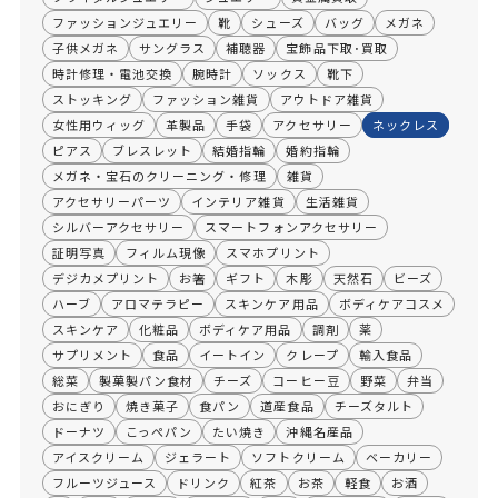
ファッションジュエリー
靴
シューズ
バッグ
メガネ
子供メガネ
サングラス
補聴器
宝飾品下取･買取
時計修理・電池交換
腕時計
ソックス
靴下
ストッキング
ファッション雑貨
アウトドア雑貨
女性用ウィッグ
革製品
手袋
アクセサリー
ネックレス
ピアス
ブレスレット
結婚指輪
婚約指輪
メガネ・宝石のクリーニング・修理
雑貨
アクセサリーパーツ
インテリア雑貨
生活雑貨
シルバーアクセサリー
スマートフォンアクセサリー
証明写真
フィルム現像
スマホプリント
デジカメプリント
お箸
ギフト
木彫
天然石
ビーズ
ハーブ
アロマテラピー
スキンケア用品
ボディケアコスメ
スキンケア
化粧品
ボディケア用品
調剤
薬
サプリメント
食品
イートイン
クレープ
輸入食品
総菜
製菓製パン食材
チーズ
コーヒー豆
野菜
弁当
おにぎり
焼き菓子
食パン
道産食品
チーズタルト
ドーナツ
こっぺパン
たい焼き
沖縄名産品
アイスクリーム
ジェラート
ソフトクリーム
ベーカリー
フルーツジュース
ドリンク
紅茶
お茶
軽食
お酒