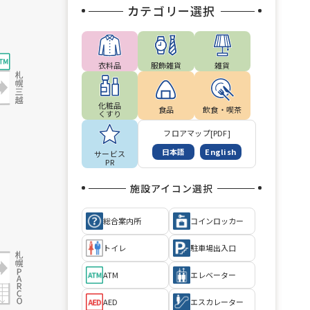
カテゴリー選択
衣料品
服飾雑貨
雑貨
化粧品
食品
飲食・喫茶
くすり
フロアマップ[PDF]
日本語
English
サービス
PR
施設アイコン選択
総合案内所
コインロッカー
トイレ
駐車場出入口
ATM
エレベーター
AED
エスカレーター