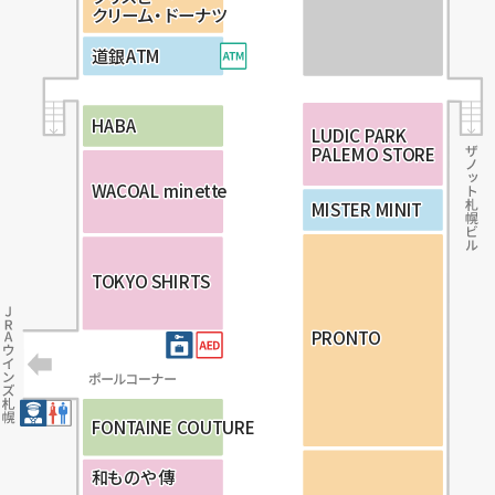
ク
ク
ク
リ
リ
リ
ー
ー
ー
ム・
ム・
ム・
ド
ド
ド
ー
ー
ー
ナ
ナ
ナ
ツ
ツ
ツ
道
道
道
銀
銀
銀
A
A
A
T
T
T
M
M
M
H
H
H
A
A
A
B
B
B
A
A
A
L
L
L
U
U
U
D
D
D
I
I
I
C
C
C
P
P
P
A
A
A
R
R
R
K
K
K
P
P
P
A
A
A
L
L
L
E
E
E
M
M
M
O
O
O
S
S
S
T
T
T
O
O
O
R
R
R
E
E
E
W
W
W
A
A
A
C
C
C
O
O
O
A
A
A
L
L
L
m
m
m
i
i
i
n
n
n
e
e
e
t
t
t
t
t
t
e
e
e
M
M
M
I
I
I
S
S
S
T
T
T
E
E
E
R
R
R
M
M
M
I
I
I
N
N
N
I
I
I
T
T
T
T
T
T
O
O
O
K
K
K
Y
Y
Y
O
O
O
S
S
S
H
H
H
I
I
I
R
R
R
T
T
T
S
S
S
P
P
P
R
R
R
O
O
O
N
N
N
T
T
T
O
O
O
F
F
F
O
O
O
N
N
N
T
T
T
A
A
A
I
I
I
N
N
N
E
E
E
C
C
C
O
O
O
U
U
U
T
T
T
U
U
U
R
R
R
E
E
E
和
和
和
も
も
も
の
の
の
や
や
や
傳
傳
傳