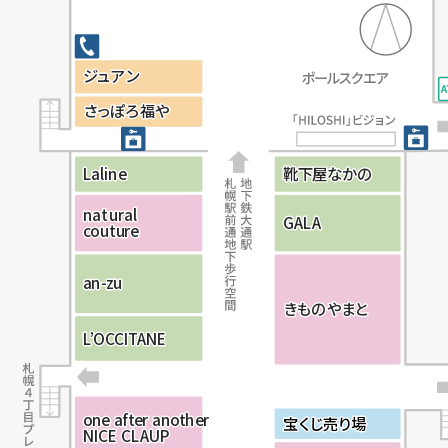
ジ
ジ
ジ
ュ
ュ
ュ
ア
ア
ア
ン
ン
ン
さ
さ
さ
っ
っ
っ
ぽ
ぽ
ぽ
ろ
ろ
ろ
福
福
福
や
や
や
L
L
L
a
a
a
l
l
l
i
i
i
n
n
n
e
e
e
靴
靴
靴
下
下
下
屋
屋
屋
な
な
な
か
か
か
の
の
の
natural
natural
natural
G
G
G
A
A
A
L
L
L
A
A
A
couture
couture
couture
a
a
a
n
n
n
-
-
-
z
z
z
u
u
u
き
き
き
も
も
も
の
の
の
や
や
や
ま
ま
ま
と
と
と
L
L
L
’
’
’
O
O
O
C
C
C
CI
CI
CI
T
T
T
A
A
A
N
N
N
E
E
E
o
o
o
n
n
n
e
e
e
a
a
a
f
f
f
t
t
t
e
e
e
r
r
r
a
a
a
n
n
n
o
o
o
t
t
t
h
h
h
e
e
e
r
r
r
宝
宝
く
く
じ
じ
売
売
り
り
場
場
N
N
N
I
I
I
C
C
C
E
E
E
C
C
C
L
L
L
A
A
A
U
U
U
P
P
P