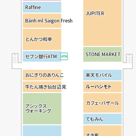
R
R
R
a
a
a
ffi
ffi
ffi
n
n
n
e
e
e
JU
JU
JU
P
P
P
I
I
I
T
T
T
E
E
E
R
R
R
B
B
B
á
á
á
n
n
n
h
h
h
m
m
m
Ì
Ì
Ì
S
S
S
a
a
a
ig
ig
ig
o
o
o
n
n
n
F
F
F
r
r
r
e
e
e
s
s
s
h
h
h
と
と
と
ん
ん
ん
か
か
か
つ
つ
つ
和
和
和
幸
幸
幸
S
S
S
T
T
T
O
O
O
N
N
N
E
E
E
M
M
M
A
A
A
R
R
R
K
K
K
E
E
E
T
T
T
セ
セ
セ
ブ
ブ
ブ
ン
ン
ン
銀
銀
銀
行
行
行
A
A
A
T
T
T
M
M
M
お
お
お
に
に
に
ぎ
ぎ
ぎ
り
り
り
の
の
の
あ
あ
あ
り
り
り
ん
ん
ん
こ
こ
こ
楽
楽
楽
天
天
天
モ
モ
モ
バ
バ
バ
イ
イ
イ
ル
ル
ル
ル
ル
ー
ー
ハ
ハ
シ
シ
モ
モ
ト
ト
牛
牛
牛
た
た
た
ん
ん
ん
焼
焼
焼
き
き
き
仙
仙
仙
台
台
台
辺
辺
辺
見
見
見
カ
カ
カ
フ
フ
フ
ェ・
ェ・
ェ・
バ
バ
バ
ザ
ザ
ザ
ー
ー
ー
ル
ル
ル
ア
ア
ア
シッ
シッ
シッ
ク
ク
ク
ス
ス
ス
ウ
ウ
ウ
ォー
ォー
ォー
キ
キ
キ
ン
ン
ン
グ
グ
グ
て
て
て
も
も
も
み
み
み
ん
ん
ん
す
す
す
き
き
き
家
家
家