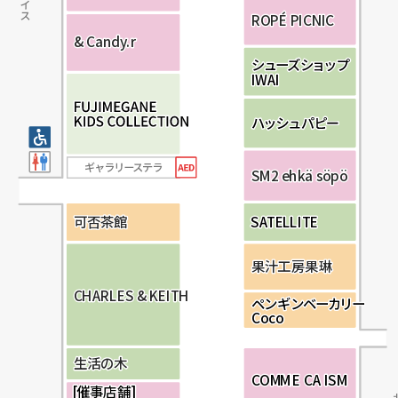
R
R
R
O
O
O
P
P
P
É
É
É
P
P
P
I
I
I
C
C
C
N
N
N
I
I
I
C
C
C
&
&
&
C
C
C
a
a
a
n
n
n
d
d
d
y
y
y
.
.
.
r
r
r
シ
シ
ュ
ュ
ー
ー
ズ
ズ
シ
シ
ョ
ョ
ッ
ッ
プ
プ
I
I
W
W
A
A
I
I
S
S
S
M
M
M
2
2
2
e
e
e
h
h
h
k
k
k
ä
ä
ä
s
s
s
ö
ö
ö
p
p
p
ö
ö
ö
S
S
A
A
T
T
E
E
LL
LL
I
I
T
T
E
E
可
可
可
否
否
否
茶
茶
茶
館
館
館
果
果
果
汁
汁
汁
工
工
工
房
房
房
果
果
果
琳
琳
琳
C
C
C
H
H
H
A
A
A
R
R
R
L
L
L
E
E
E
S &
S &
S &
K
K
K
E
E
E
I
I
I
T
T
T
H
H
H
ペ
ペ
ン
ン
ギ
ギ
ン
ン
ベ
ベ
ー
ー
カ
カ
リ
リ
ー
ー
C
C
o
o
c
c
o
o
生
生
生
活
活
活
の
の
の
木
木
木
C
C
O
O
MM
MM
E
E
C
C
A
A
I
I
S
S
M
M
[
[
催
催
事
事
店
店
舗
舗
]
]