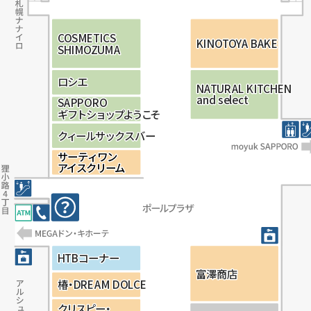
C
C
C
O
O
O
S
S
S
M
M
M
E
E
E
T
T
T
I
I
I
C
C
C
S
S
S
K
K
K
I
I
I
N
N
N
OT
OT
OT
O
O
O
Y
Y
Y
A
A
A
B
B
B
AK
AK
AK
E
E
E
S
S
S
H
H
H
I
I
I
M
M
M
O
O
O
Z
Z
Z
U
U
U
M
M
M
A
A
A
ロ
ロ
ロ
シ
シ
シ
エ
エ
エ
N
N
N
A
A
A
T
T
T
U
U
U
R
R
R
A
A
A
L
L
L
K
K
K
I
I
I
T
T
T
C
C
C
H
H
H
E
E
E
N
N
N
a
a
a
n
n
n
d
d
d
s
s
s
e
e
e
l
l
l
e
e
e
c
c
c
t
t
t
S
S
S
A
A
A
P
P
P
P
P
P
O
O
O
R
R
R
O
O
O
ギ
ギ
ギ
フ
フ
フ
ト
ト
ト
シ
シ
シ
ョ
ョ
ョ
ッ
ッ
ッ
プ
プ
プ
よ
よ
よ
う
う
う
こ
こ
こ
そ
そ
そ
ク
ク
ク
ィ
ィ
ィ
ー
ー
ー
ル
ル
ル
サ
サ
サ
ッ
ッ
ッ
ク
ク
ク
ス
ス
ス
バ
バ
バ
ー
ー
ー
サ
サ
ー
ー
テ
テ
ィ
ィ
ワ
ワ
ン
ン
ア
ア
イ
イ
ス
ス
ク
ク
リ
リ
ー
ー
ム
ム
HT
HT
HT
B
B
B
コ
コ
コ
ー
ー
ー
ナ
ナ
ナ
ー
ー
ー
富
富
富
澤
澤
澤
商
商
商
店
店
店
椿・
椿・
椿・
D
D
D
R
R
R
E
E
E
A
A
A
M
M
M
D
D
D
O
O
O
L
L
L
C
C
C
E
E
E
ク
ク
ク
リ
リ
リ
ス
ス
ス
ピ
ピ
ピ
ー・
ー・
ー・