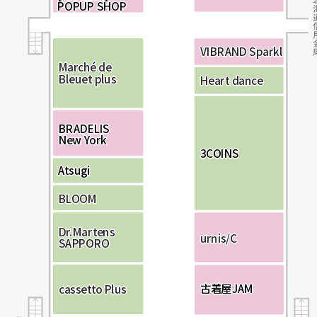
P
P
O
O
P
P
U
U
P
P
S
S
HO
HO
P
P
V
V
V
I
I
I
B
B
B
R
R
R
A
A
A
N
N
N
D
D
D
S
S
S
p
p
p
a
a
a
r
r
r
k
k
k
l
l
l
M
M
M
a
a
a
r
r
r
c
c
c
h
h
h
é
é
é
d
d
d
e
e
e
B
B
B
l
l
l
e
e
e
u
u
u
e
e
e
t
t
t
p
p
p
l
l
l
u
u
u
s
s
s
H
H
H
e
e
e
a
a
a
r
r
r
t
t
t
d
d
d
a
a
a
n
n
n
c
c
c
e
e
e
B
R
R
A
A
D
D
E
E
L
L
I
I
S
S
B
N
N
e
e
w
w
Y
Y
o
o
r
r
k
k
3
3
C
C
O
O
I
I
N
N
S
S
Atsugi
Atsugi
B
B
B
L
L
L
O
O
O
O
O
O
M
M
M
D
D
D
r
r
r
.
.
.
M
M
M
a
a
a
r
r
r
t
t
t
e
e
e
n
n
n
s
s
s
u
u
u
r
r
r
n
n
n
i
i
i
s
s
s
/
/
/
C
C
C
S
S
S
A
A
A
P
P
P
P
P
P
O
O
O
R
R
R
O
O
O
古
古
着
着
屋
屋
J
J
A
A
M
M
c
c
c
a
a
a
s
s
s
s
s
s
e
e
e
t
t
t
t
t
t
o
o
o
P
P
P
l
l
l
u
u
u
s
s
s