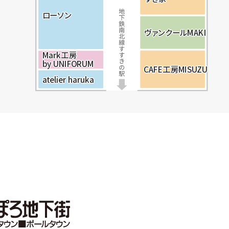
ロ
ロ
ロ
ー
ー
ー
ソ
ソ
ソ
ン
ン
ン
ヴ
ヴ
ヴ
ァ
ァ
ァ
ン
ン
ン
ク
ク
ク
ー
ー
ー
ル
ル
ル
M
M
M
AK
AK
AK
I
I
I
M
M
M
a
a
a
r
r
r
k
k
k
工
工
工
房
房
房
b
b
b
y
y
y
U
U
U
N
N
N
I
I
I
F
F
F
O
O
O
R
R
R
U
U
U
M
M
M
C
C
C
A
A
A
F
F
F
E
E
E
工
工
工
房
房
房
M
M
M
I
I
I
S
S
S
U
U
U
Z
Z
Z
U
U
U
a
a
a
t
t
t
e
e
e
l
l
l
i
i
i
e
e
e
r
r
r
h
h
h
a
a
a
r
r
r
u
u
u
k
k
k
a
a
a